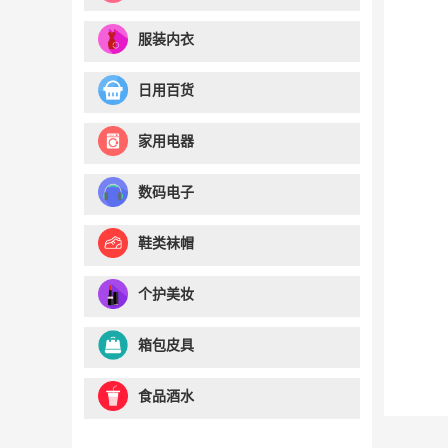
服装内衣
日用百货
家用电器
数码电子
鞋类袜帽
个护美妆
箱包皮具
食品酒水