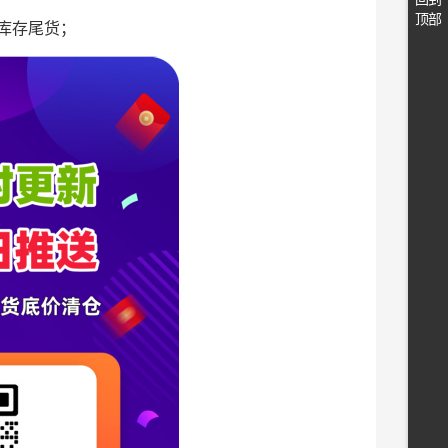
顶部
库存尾货；