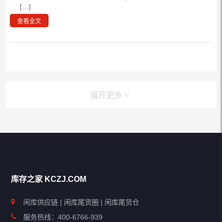
[…]
查看全文
展开更多
库存之家 KCZJ.COM
闲库供应链 | 闲库尾货圈 | 闲库尾货仓
服务热线：400-6766-939