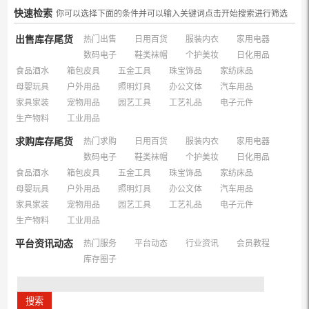
快速检索
你可以选择下面的条件并可以输入关键词点击开始搜索进行筛选
出售库存尾货
热门出售
日用百货
服装内衣
家用电器
数码电子
鞋类袜帽
个护美妆
日化用品
食品酒水
箱包皮具
五金工具
珠宝饰品
家纺床品
母婴玩具
户外用品
照明灯具
办公文体
汽车用品
家具家装
宠物用品
园艺工具
工艺礼品
电子元件
生产物料
工业用品
求购库存尾货
热门求购
日用百货
服装内衣
家用电器
数码电子
鞋类袜帽
个护美妆
日化用品
食品酒水
箱包皮具
五金工具
珠宝饰品
家纺床品
母婴玩具
户外用品
照明灯具
办公文体
汽车用品
家具家装
宠物用品
园艺工具
工艺礼品
电子元件
生产物料
工业用品
平台资讯动态
热门服务
平台动态
行业资讯
会员教程
库存圈子