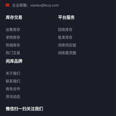
企业邮箱：xianku@kczj.com
库存交易
平台服务
出售库存
回收库存
求购库存
批发库存
热销库存
闲库供应链
热门交易
闲库尾货圈
闲库品牌
关于我们
联系我们
精品库存尾货
商务合作
资讯动态
热门品类
微信扫一扫关注我们