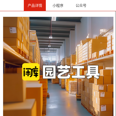
产品详情
小程序
公众号
首页
/
热销库存
/
热门品类
/ 园艺工具库存尾货