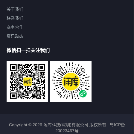
关于我们
联系我们
精品库存尾货
商务合作
资讯动态
热门品类
微信扫一扫关注我们
服装内衣
日用百货
家用电器
数码电子
鞋类袜帽
Copyright © 2026 闲库科技(深圳)有限公司 版权所有 |
粤ICP备
20023467号